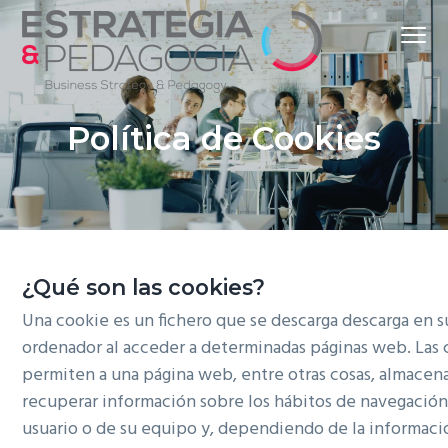
S
S
S
Menu
k
k
k
i
i
i
p
p
p
Fes
Estratègia & Pedagogia
créixer
t
t
t
la
Política de Cookies
teva
o
o
o
empresa
p
m
f
r
a
o
i
i
o
m
n
t
a
c
e
¿Qué son las cookies?
r
o
r
Una cookie es un fichero que se descarga descarga en s
y
n
ordenador al acceder a determinadas páginas web. Las 
n
t
permiten a una página web, entre otras cosas, almacena
a
e
recuperar información sobre los hábitos de navegació
v
n
usuario o de su equipo y, dependiendo de la informac
i
t