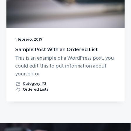
g
a
t
i
o
1 febrero, 2017
n
Sample Post With an Ordered List
This is an example of a WordPress post, you
could edit this to put information about
yourself or
Category #3
Ordered Lists